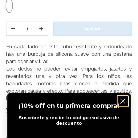
Blanco
Cant.
Agotado
Disminuir cantidad
Aumentar la cantidad
En cada lado de este cubo resistente y redondeado
hay una burbuja de silicona suave con una pestaña
para agarrar y tirar.
Los dedos no pueden evitar empujarlos, jalarlos y
reventarlos una y otra vez. Para los niños, las
habilidades motoras finas crecen a medida que
exploran causa y efecto. Para adolescentes y adultos,
las manos están cautivadas y la mente está tranquila.
¡10% off en tu primera compra!
Ver más
Características
Suscríbete y recibe tu código exclusivo de
descuento
• Fomenta habilidades motoras finas, aprendizaje
name
táctil, fascinación, descubrimiento y calma.