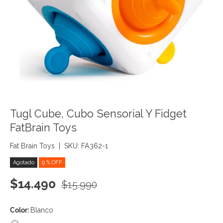
Tugl Cube, Cubo Sensorial Y Fidget
FatBrain Toys
Fat Brain Toys
|
SKU:
FA362-1
Agotado
9 % OFF
Precio de venta
Precio normal
$14.490
$15.990
Color:
Blanco