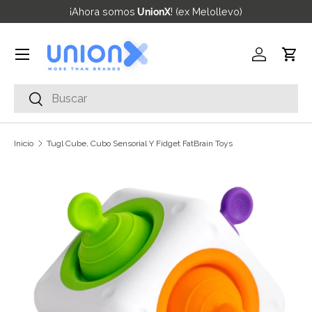
¡Ahora somos
UnionX
! (ex Melollevo)
Ir al contenido
Menú
Iniciar ses
Carr
Buscar
Buscar
Inicio
Tugl Cube, Cubo Sensorial Y Fidget FatBrain Toys
Ir directamente a la información del producto