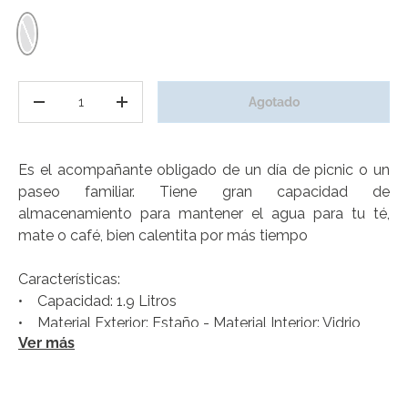
Plata
Cant.
Agotado
Disminuir cantidad
Aumentar la cantidad
Es el acompañante obligado de un día de picnic o un
paseo familiar. Tiene gran capacidad de
almacenamiento para mantener el agua para tu té,
mate o café, bien calentita por más tiempo
Características:
• Capacidad: 1.9 Litros
• Material Exterior: Estaño - Material Interior: Vidrio
Ver más
• Mantención de temperatura: Caliente: 8hrs • Frío:
18hrs
• Incluye: Base giratoria de 360 grados • Botella de