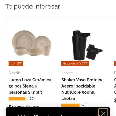
cristal rosa en el interior
Te puede interesar
• Medidas: 20x16x36cm
• Garantía: 5 años
31 % OFF
Hasta un 35 % OFF
Simplit
Lhotse
P
Juego Loza Cerámica
Shaker Vaso Proteina
30 pcs Siena 6
Acero Inoxidable
personas Simplit
NutriCore 500ml
Lhotse
(27)
★★★★★
(43)
★★★★★
Precio de venta
Precio normal
$47.990
$69.990
Precio de venta
Precio normal
$12.990
$19.990