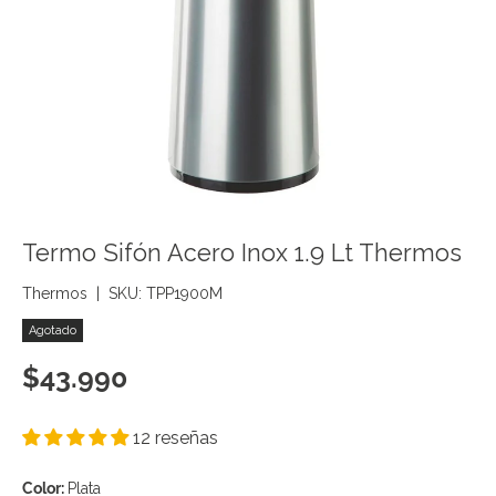
Termo Sifón Acero Inox 1.9 Lt Thermos
Thermos
|
SKU:
TPP1900M
Agotado
Precio normal
$43.990
12 reseñas
Color:
Plata