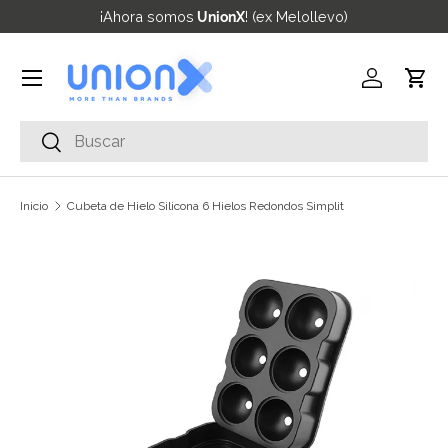
¡Ahora somos
UnionX
! (ex Melollevo)
Ir al contenido
Menú
Iniciar ses
Carr
Buscar
Buscar
Inicio
Cubeta de Hielo Silicona 6 Hielos Redondos Simplit
Ir directamente a la información del producto