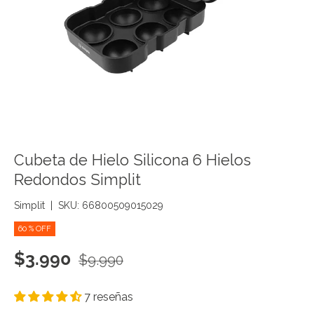
Cubeta de Hielo Silicona 6 Hielos
Redondos Simplit
Simplit
|
SKU:
66800509015029
60 % OFF
Precio de venta
Precio normal
$3.990
$9.990
7 reseñas