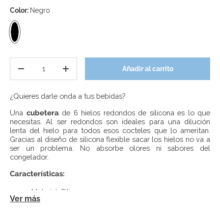
Color:
Negro
Negro
Cant.
Añadir al carrito
Disminuir cantidad
Aumentar la cantidad
¿Quieres darle onda a tus bebidas?
Una
cubetera
de 6 hielos redondos de silicona es lo que
necesitas. Al ser redondos son ideales para una dilución
lenta del hielo para todos esos cocteles que lo ameritan.
Gracias al diseño de silicona flexible sacar los hielos no va a
ser un problema. No absorbe olores ni sabores del
congelador.
Características:
Material: Silicona
Ver más
6 Hielos redondos