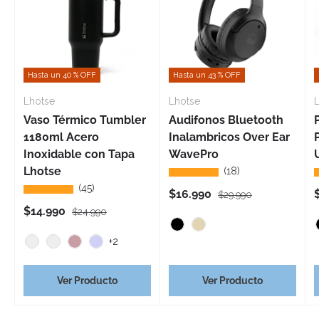
Hasta un 40 % OFF
Hasta un 43 % OFF
Lhotse
Lhotse
Vaso Térmico Tumbler
Audifonos Bluetooth
1180ml Acero
Inalambricos Over Ear
Inoxidable con Tapa
WavePro
Lhotse
(18)
★★★★★
(45)
★★★★★
Precio de venta
Precio normal
$16.990
$29.990
Precio de venta
Precio normal
$14.990
$24.990
Negro
Beige
+2
Azul cielo
Verde claro
Rosa
Lila
Ver Producto
Ver Producto