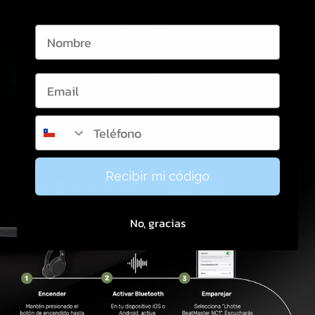
name
Télefono
Recibir mi código
No, gracias