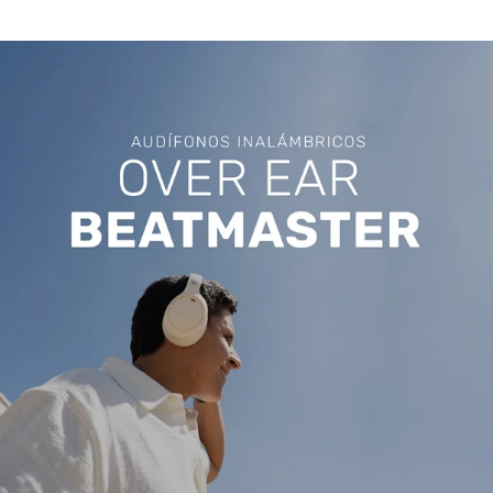
comodidad inigualable, mientras que su diseño
plegable y giratorio los hace fáciles de llevar a
cualquier lugar.
Equípate con la última tecnología: Bluetooth V5.3 para
conexiones estables, entrada Aux-in para mayor
versatilidad y un micrófono integrado para llamadas
claras. Cárgalos en solo 2.5 horas y prepárate para
disfrutar de calidad, estilo y funcionalidad en un solo
dispositivo.
BeatMaster ANC, donde la música se encuentra con la
innovación. ¡El sonido que te mereces!
Especificaciones
:
• Bluetooth V5.3 (+ de 10 metros)
• Función de Noise Cancelling (-20dB ruido externo)
• Almohadillas Memory foam