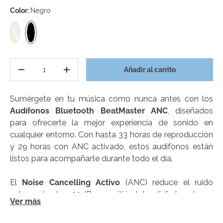
Color:
Negro
Negro
Beige
Cant.
Añadir al carrito
Disminuir cantidad
Aumentar la cantidad
Sumérgete en tu música como nunca antes con los
Audífonos Bluetooth BeatMaster ANC
, diseñados
para ofrecerte la mejor experiencia de sonido en
cualquier entorno. Con hasta 33 horas de reproducción
y 29 horas con ANC activado, estos audífonos están
listos para acompañarte durante todo el día.
El
Noise Cancelling Activo
(ANC) reduce el ruido
externo hasta -20dB, permitiéndote disfrutar de un
Ver más
sonido envolvente de alta gama con cada nota. Sus
almohadillas de memory foam aseguran una