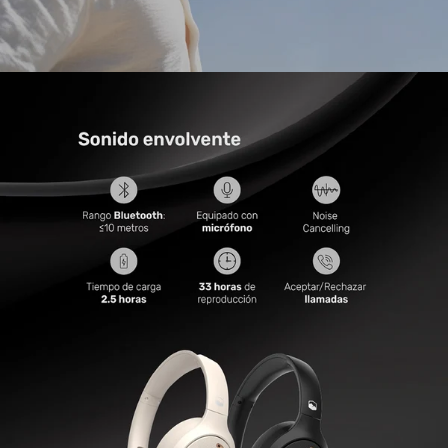
• Duración batería por 33 horas de uso continuo y 29
con ANC activado
• Micrófono integrado
• Carga completa en 2,5 horas
• Frecuencia ANC: 20-500HZ
• Frecuencia: 20hz a 20khz
• Sensibilidad: 110±3dB
• Impedancia: 32
• Altavoz: 40mm
• Frecuencia de altavoz: 20-500Hz
• Material: PU+ABS+METAL
• Incluye: Cable de carga