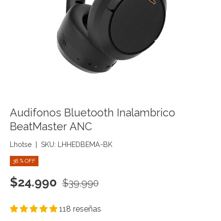
Audifonos Bluetooth Inalambrico
BeatMaster ANC
Lhotse
|
SKU:
LHHEDBEMA-BK
38 % OFF
Precio de venta
Precio normal
$24.990
$39.990
118 reseñas